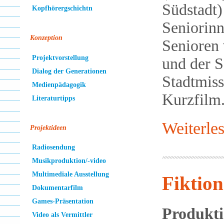
Südstadt)
Kopfhörergschichtn
Seniorin
Konzeption
Senioren
Projektvorstellung
und der S
Dialog der Generationen
Stadtmis
Medienpädagogik
Kurzfilm
Literaturtipps
Weiterle
Projektideen
Radiosendung
Musikproduktion/-video
Multimediale Ausstellung
Fiktion
Dokumentarfilm
Games-Präsentation
Produkti
Video als Vermittler