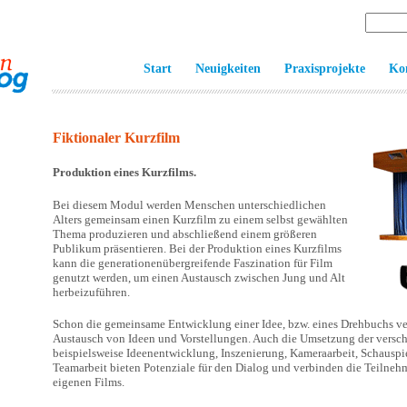
Start
Neuigkeiten
Praxisprojekte
Ko
Fiktionaler Kurzfilm
Produktion eines Kurzfilms.
Bei diesem Modul werden Menschen unterschiedlichen
Alters gemeinsam einen Kurzfilm zu einem selbst gewählten
Thema produzieren und abschließend einem größeren
Publikum präsentieren. Bei der Produktion eines Kurzfilms
kann die generationenübergreifende Faszination für Film
genutzt werden, um einen Austausch zwischen Jung und Alt
herbeizuführen.
Schon die gemeinsame Entwicklung einer Idee, bzw. eines Drehbuchs v
Austausch von Ideen und Vorstellungen. Auch die Umsetzung der versch
beispielsweise Ideenentwicklung, Inszenierung, Kameraarbeit, Schauspi
Teamarbeit bieten Potenziale für den Dialog und verbinden die Teilne
eigenen Films.