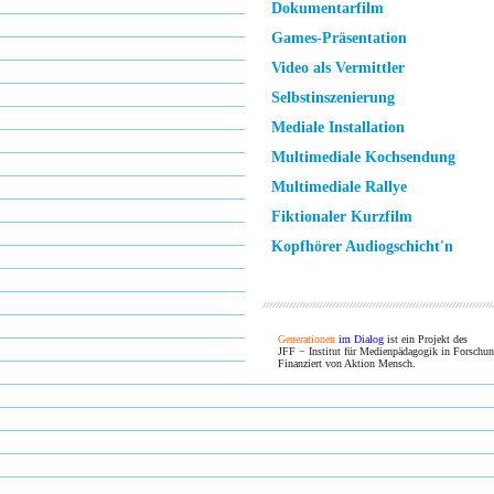
Dokumentarfilm
Games-Präsentation
Video als Vermittler
Selbstinszenierung
Mediale Installation
Multimediale Kochsendung
Multimediale Rallye
Fiktionaler Kurzfilm
Kopfhörer Audiogschicht'n
Generationen
im Dialog
ist ein Projekt des
JFF − Institut für Medienpädagogik in Forschun
Finanziert von Aktion Mensch.