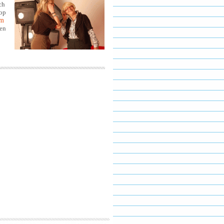
ch
hop
m
nen