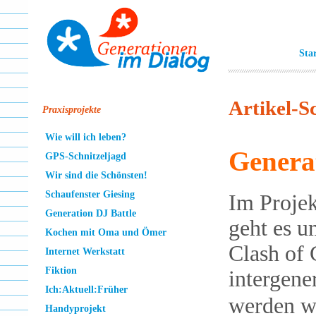
Sta
Artikel-S
Praxisprojekte
Wie will ich leben?
Genera
GPS-Schnitzeljagd
Wir sind die Schönsten!
Schaufenster Giesing
Im Projek
Generation DJ Battle
geht es u
Kochen mit Oma und Ömer
Clash of C
Internet Werkstatt
Fiktion
intergene
Ich:Aktuell:Früher
werden w
Handyprojekt