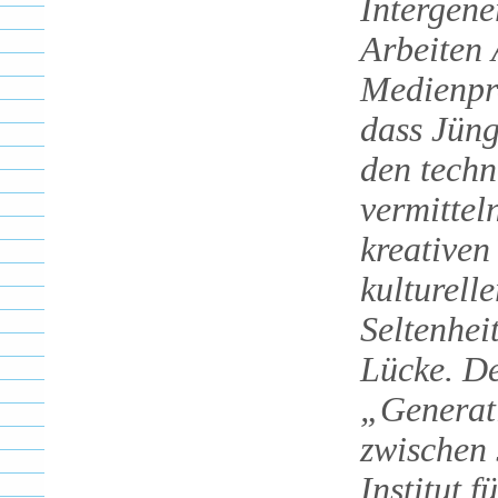
Intergene
Arbeiten 
Medienpro
dass Jüng
den tech
vermittel
kreativen
kulturell
Seltenhei
Lücke. D
„Generat
zwischen
Institut 