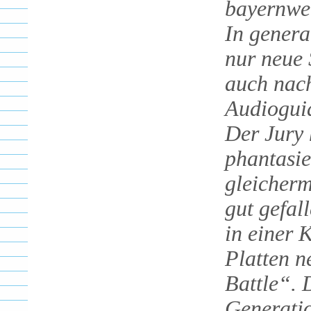
bayernwei
In genera
nur neue 
auch nac
Audiogui
Der Jury 
phantasie
gleicher
gut gefal
in einer 
Platten n
Battle“. 
Generati