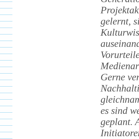
Projektak
gelernt, 
Kulturwis
auseinan
Vorurteil
Medienarb
Gerne ver
Nachhalti
gleichnam
es sind w
geplant. 
Initiator