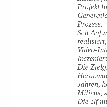
Projekt b
Generatio
Prozess.
Seit Anfa
realisier
Video-Int
Inszenier
Die Zielg
Heranwac
Jahren, h
Milieus, 
Die elf m